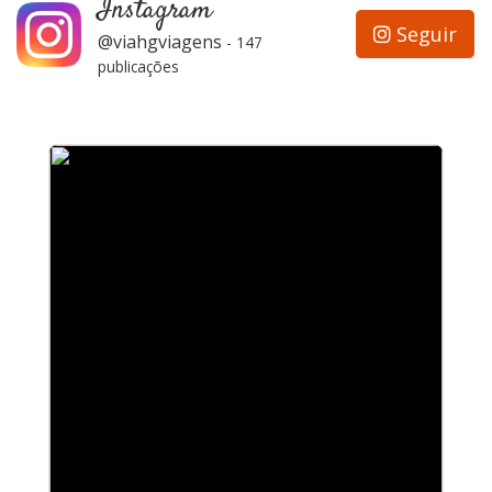
Instagram
Seguir
@viahgviagens
-
147
publicações